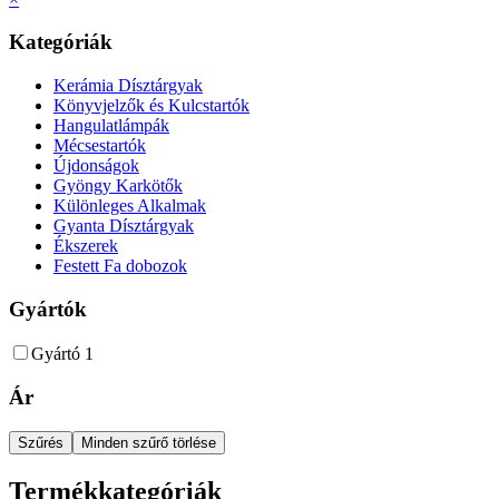
Kategóriák
Kerámia Dísztárgyak
Könyvjelzők és Kulcstartók
Hangulatlámpák
Mécsestartók
Újdonságok
Gyöngy Karkötők
Különleges Alkalmak
Gyanta Dísztárgyak
Ékszerek
Festett Fa dobozok
Gyártók
Gyártó 1
Ár
Szűrés
Minden szűrő törlése
Termékkategóriák