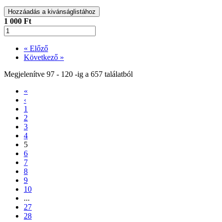
Hozzáadás a kivánságlistához
1 000 Ft
« Előző
Következő »
Megjelenítve
97
-
120
-ig a
657
találatból
«
‹
1
2
3
4
5
6
7
8
9
10
...
27
28