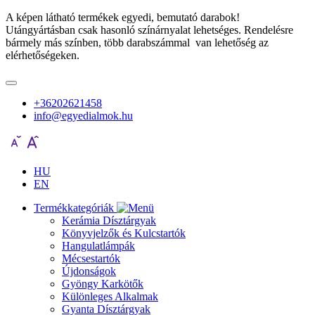
A képen látható termékek egyedi, bemutató darabok!
Utángyártásban csak hasonló színárnyalat lehetséges. Rendelésre
bármely más színben, több darabszámmal van lehetőség az
elérhetőségeken.
+36202621458
info@egyedialmok.hu
HU
EN
Termékkategóriák
Kerámia Dísztárgyak
Könyvjelzők és Kulcstartók
Hangulatlámpák
Mécsestartók
Újdonságok
Gyöngy Karkötők
Különleges Alkalmak
Gyanta Dísztárgyak