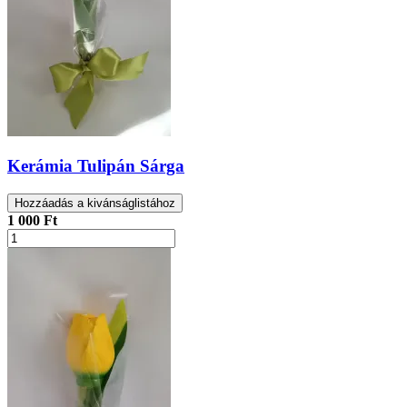
Kerámia Tulipán Sárga
Hozzáadás a kivánságlistához
1 000 Ft