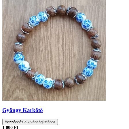
Gyöngy Karkötő
Hozzáadás a kivánságlistához
1 000 Ft