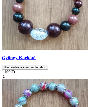
Gyöngy Karkötő
Hozzáadás a kivánságlistához
1 000 Ft