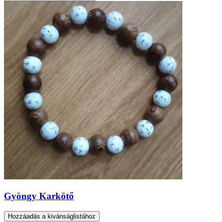
Gyöngy Karkötő
Hozzáadás a kivánságlistához