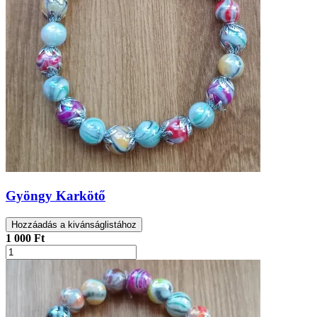
Gyöngy Karkötő
Hozzáadás a kivánságlistához
1 000 Ft