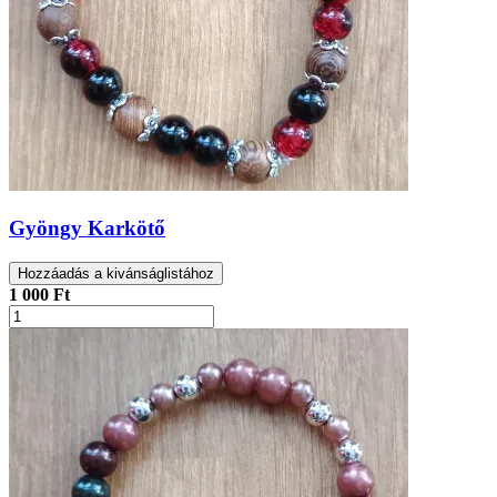
Gyöngy Karkötő
Hozzáadás a kivánságlistához
1 000 Ft