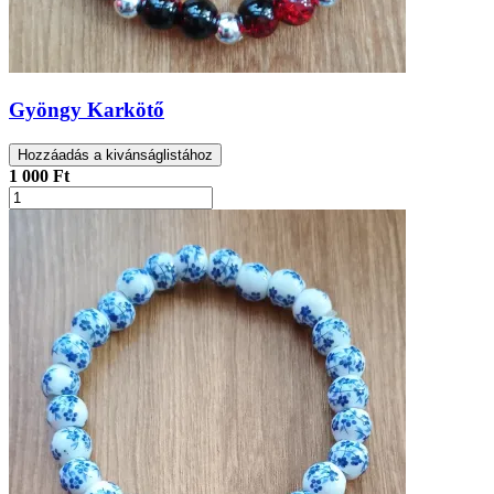
Gyöngy Karkötő
Hozzáadás a kivánságlistához
1 000 Ft