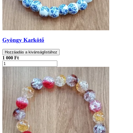
Gyöngy Karkötő
Hozzáadás a kivánságlistához
1 000 Ft