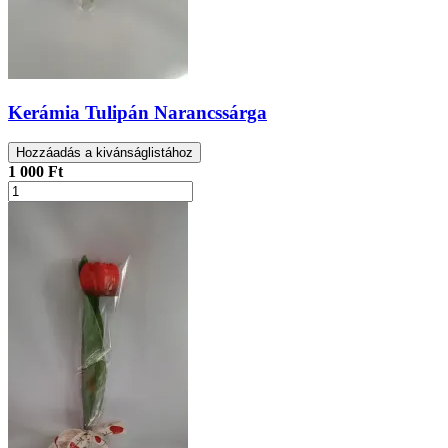
Kerámia Tulipán Narancssárga
Hozzáadás a kivánságlistához
1 000 Ft