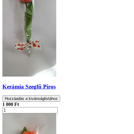
Kerámia Szegfű Piros
Hozzáadás a kivánságlistához
1 000 Ft