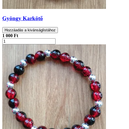
Gyöngy Karkötő
Hozzáadás a kivánságlistához
1 000 Ft