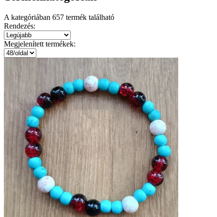
A kategóriában
657
termék található
Rendezés:
Megjelenített termékek: