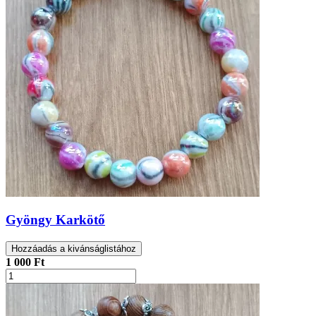
Gyöngy Karkötő
Hozzáadás a kivánságlistához
1 000 Ft