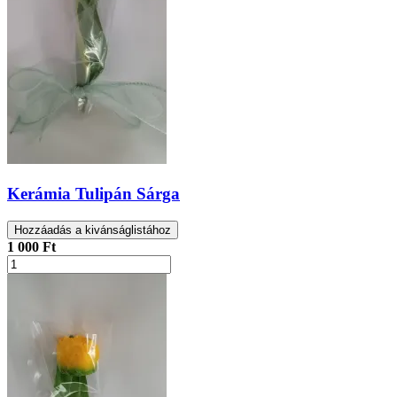
Kerámia Tulipán Sárga
Hozzáadás a kivánságlistához
1 000 Ft