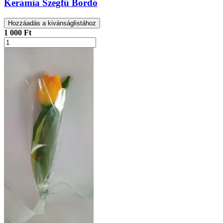
Kerámia Szegfű Bordó
Hozzáadás a kivánságlistához
1 000 Ft