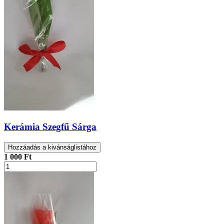
Kerámia Szegfű Sárga
Hozzáadás a kivánságlistához
1 000 Ft