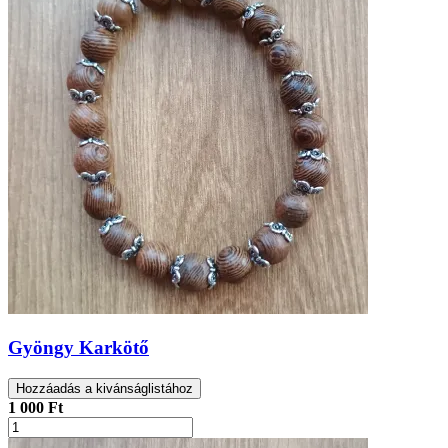
Gyöngy Karkötő
Hozzáadás a kivánságlistához
1 000 Ft