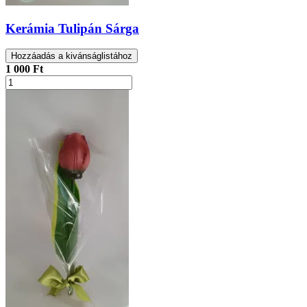
Kerámia Tulipán Sárga
Hozzáadás a kivánságlistához
1 000 Ft