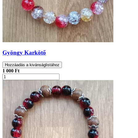
Gyöngy Karkötő
Hozzáadás a kivánságlistához
1 000 Ft