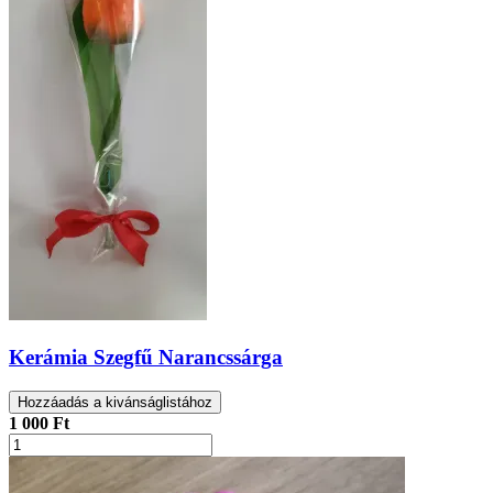
Kerámia Szegfű Narancssárga
Hozzáadás a kivánságlistához
1 000 Ft