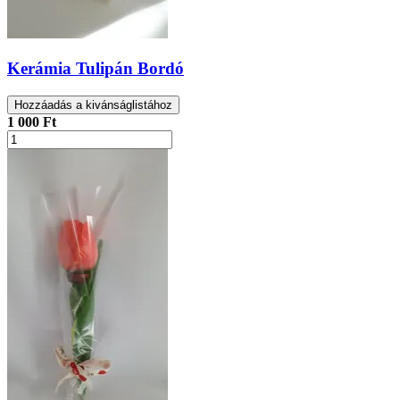
Kerámia Tulipán Bordó
Hozzáadás a kivánságlistához
1 000 Ft