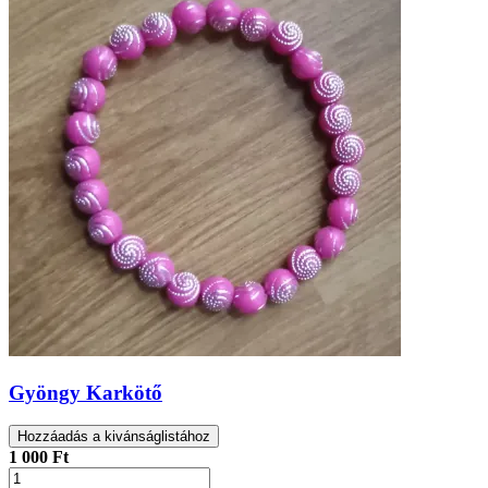
Gyöngy Karkötő
Hozzáadás a kivánságlistához
1 000 Ft