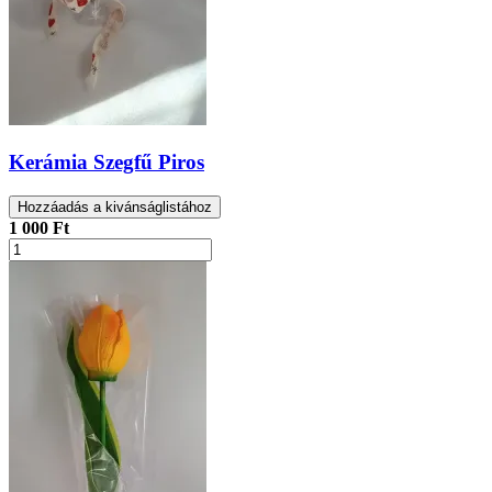
Kerámia Szegfű Piros
Hozzáadás a kivánságlistához
1 000 Ft