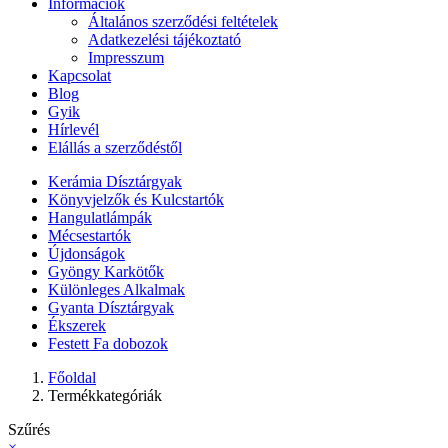
Információk
Általános szerződési feltételek
Adatkezelési tájékoztató
Impresszum
Kapcsolat
Blog
Gyik
Hírlevél
Elállás a szerződéstől
Kerámia Dísztárgyak
Könyvjelzők és Kulcstartók
Hangulatlámpák
Mécsestartók
Újdonságok
Gyöngy Karkötők
Különleges Alkalmak
Gyanta Dísztárgyak
Ékszerek
Festett Fa dobozok
Főoldal
Termékkategóriák
Szűrés
×