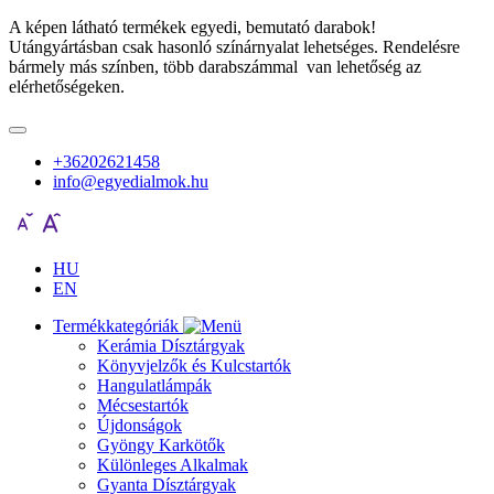
A képen látható termékek egyedi, bemutató darabok!
Utángyártásban csak hasonló színárnyalat lehetséges. Rendelésre
bármely más színben, több darabszámmal van lehetőség az
elérhetőségeken.
+36202621458
info@egyedialmok.hu
HU
EN
Termékkategóriák
Kerámia Dísztárgyak
Könyvjelzők és Kulcstartók
Hangulatlámpák
Mécsestartók
Újdonságok
Gyöngy Karkötők
Különleges Alkalmak
Gyanta Dísztárgyak