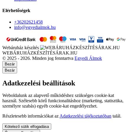
Elérhetőségek
+36202621458
info@egyedialmok.hu
Webáruház készítés
WEBÁRUHÁZKÉSZÍTÉSÁRAK.HU
© 2025 - 2026. Minden jog fenntartva
Egyedi Álmok
Bezár
Bezár
Adatkezelési beállítások
Weboldalunk az alapvető működéshez szükséges cookie-kat
használ. Szélesebb körű funkcionalitáshoz (marketing, statisztika,
személyre szabás) egyéb cookie-kat engedélyezhet.
Részletesebb információkat az
Adatkezelési tájékoztatóban
talál.
Kötelező sütik elfogadása