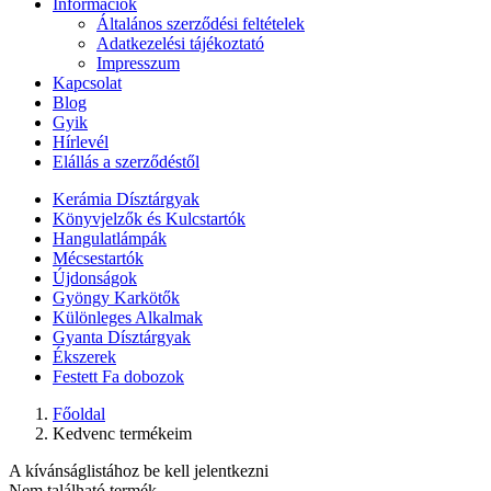
Információk
Általános szerződési feltételek
Adatkezelési tájékoztató
Impresszum
Kapcsolat
Blog
Gyik
Hírlevél
Elállás a szerződéstől
Kerámia Dísztárgyak
Könyvjelzők és Kulcstartók
Hangulatlámpák
Mécsestartók
Újdonságok
Gyöngy Karkötők
Különleges Alkalmak
Gyanta Dísztárgyak
Ékszerek
Festett Fa dobozok
Főoldal
Kedvenc termékeim
A kívánságlistához be kell jelentkezni
Nem található termék