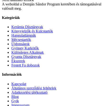
A weboldal a Demján Sándor Program keretében és támogatásával
valósult meg.
Kategóriák
Kerámia Dísztárgyak
Könyvjelzők és Kulcstartók
Hangulatlámpák
Mécsestartók
Újdonságok
Gyöngy Karkötők
Különleges Alkalmak
Gyanta Dísztárgyak
Ékszerek
Festett Fa dobozok
Információk
Kapcsolat
Általános szerződési feltételek
Adatkezelési tájékoztató
Blog
Gyik
Impresszum