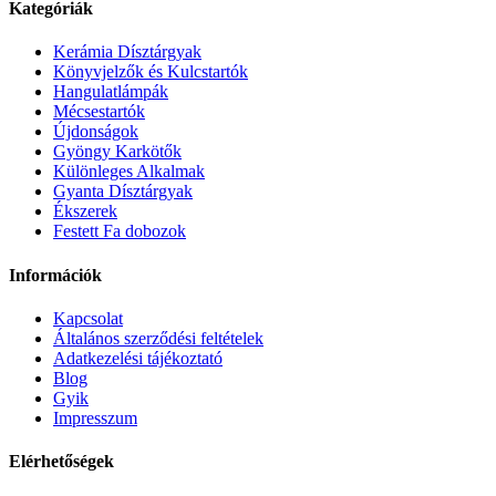
Kategóriák
Kerámia Dísztárgyak
Könyvjelzők és Kulcstartók
Hangulatlámpák
Mécsestartók
Újdonságok
Gyöngy Karkötők
Különleges Alkalmak
Gyanta Dísztárgyak
Ékszerek
Festett Fa dobozok
Információk
Kapcsolat
Általános szerződési feltételek
Adatkezelési tájékoztató
Blog
Gyik
Impresszum
Elérhetőségek