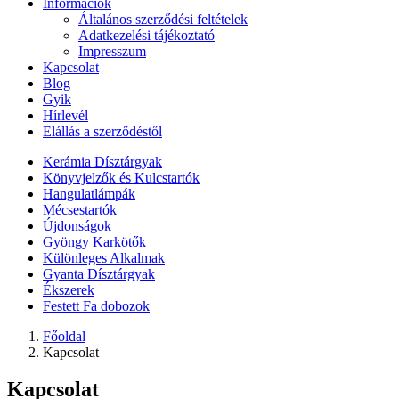
Információk
Általános szerződési feltételek
Adatkezelési tájékoztató
Impresszum
Kapcsolat
Blog
Gyik
Hírlevél
Elállás a szerződéstől
Kerámia Dísztárgyak
Könyvjelzők és Kulcstartók
Hangulatlámpák
Mécsestartók
Újdonságok
Gyöngy Karkötők
Különleges Alkalmak
Gyanta Dísztárgyak
Ékszerek
Festett Fa dobozok
Főoldal
Kapcsolat
Kapcsolat