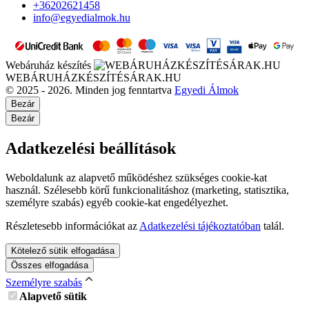
+36202621458
info@egyedialmok.hu
Webáruház készítés
WEBÁRUHÁZKÉSZÍTÉSÁRAK.HU
© 2025 - 2026. Minden jog fenntartva
Egyedi Álmok
Bezár
Bezár
Adatkezelési beállítások
Weboldalunk az alapvető működéshez szükséges cookie-kat
használ. Szélesebb körű funkcionalitáshoz (marketing, statisztika,
személyre szabás) egyéb cookie-kat engedélyezhet.
Részletesebb információkat az
Adatkezelési tájékoztatóban
talál.
Kötelező sütik elfogadása
Összes elfogadása
Személyre szabás
Alapvető sütik