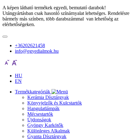
A képen látható termékek egyedi, bemutató darabok!
Utángyártásban csak hasonló színárnyalat lehetséges. Rendelésre
bármely más színben, több darabszámmal van lehetőség az
elérhetőségeken.
+36202621458
info@egyedialmok.hu
HU
EN
Termékkategóriák
Kerámia Dísztárgyak
Könyvjelzők és Kulcstartók
Hangulatlámpák
Mécsestartók
Újdonságok
Gyöngy Karkötők
Különleges Alkalmak
Gyanta Dísztárgyak