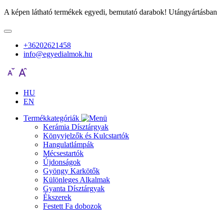
A képen látható termékek egyedi, bemutató darabok! Utángyártásban 
+36202621458
info@egyedialmok.hu
HU
EN
Termékkategóriák
Kerámia Dísztárgyak
Könyvjelzők és Kulcstartók
Hangulatlámpák
Mécsestartók
Újdonságok
Gyöngy Karkötők
Különleges Alkalmak
Gyanta Dísztárgyak
Ékszerek
Festett Fa dobozok