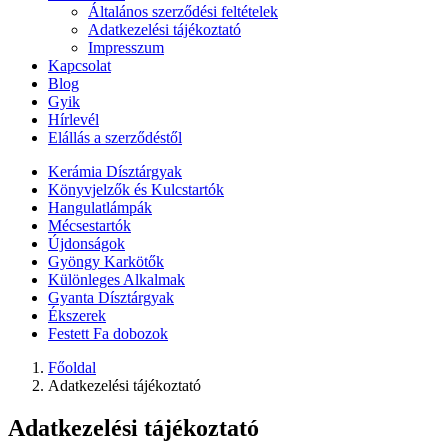
Általános szerződési feltételek
Adatkezelési tájékoztató
Impresszum
Kapcsolat
Blog
Gyik
Hírlevél
Elállás a szerződéstől
Kerámia Dísztárgyak
Könyvjelzők és Kulcstartók
Hangulatlámpák
Mécsestartók
Újdonságok
Gyöngy Karkötők
Különleges Alkalmak
Gyanta Dísztárgyak
Ékszerek
Festett Fa dobozok
Főoldal
Adatkezelési tájékoztató
Adatkezelési tájékoztató