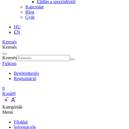
Elállás a szerződéstől
Kapcsolat
Blog
Gyik
HU
EN
Keresés
Keresés
Keresés
Fiókom
Bejelentkezés
Regisztráció
0
Kosár
0
Kategóriák
Menü
Főoldal
Információk