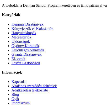
A weboldal a Demján Sándor Program keretében és támogatásával va
Kategóriák
Kerámia Dísztárgyak
Könyvjelzők és Kulcstartók
Hangulatlámpák
Mécsestartók
Újdonságok
Gyöngy Karkötők
Különleges Alkalmak
Gyanta Dísztárgyak
Ékszerek
Festett Fa dobozok
Információk
Kapcsolat
Általános szerződési feltételek
Adatkezelési tájékoztató
Blog
Gyik
Impresszum