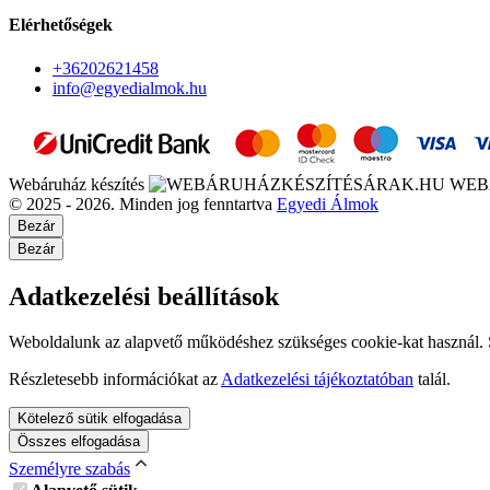
Elérhetőségek
+36202621458
info@egyedialmok.hu
Webáruház készítés
WEB
© 2025 - 2026. Minden jog fenntartva
Egyedi Álmok
Bezár
Bezár
Adatkezelési beállítások
Weboldalunk az alapvető működéshez szükséges cookie-kat használ. Sz
Részletesebb információkat az
Adatkezelési tájékoztatóban
talál.
Kötelező sütik elfogadása
Összes elfogadása
Személyre szabás