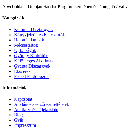
A weboldal a Demján Sándor Program keretében és támogatásával va
Kategóriák
Kerámia Dísztárgyak
Könyvjelzők és Kulcstartók
Hangulatlámpák
Mécsestartók
Újdonságok
Gyöngy Karkötők
Különleges Alkalmak
Gyanta Dísztárgyak
Ékszerek
Festett Fa dobozok
Információk
Kapcsolat
Általános szerződési feltételek
Adatkezelési tájékoztató
Blog
Gyik
Impresszum