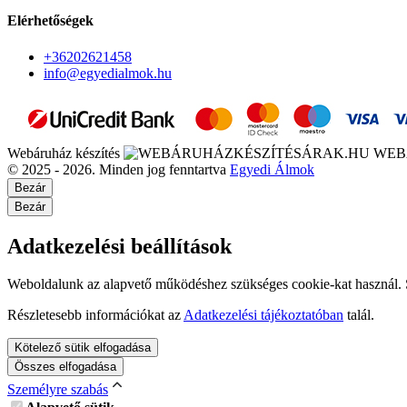
Elérhetőségek
+36202621458
info@egyedialmok.hu
Webáruház készítés
WEB
© 2025 - 2026. Minden jog fenntartva
Egyedi Álmok
Bezár
Bezár
Adatkezelési beállítások
Weboldalunk az alapvető működéshez szükséges cookie-kat használ. Sz
Részletesebb információkat az
Adatkezelési tájékoztatóban
talál.
Kötelező sütik elfogadása
Összes elfogadása
Személyre szabás