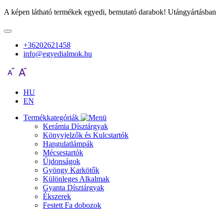
A képen látható termékek egyedi, bemutató darabok! Utángyártásban 
+36202621458
info@egyedialmok.hu
HU
EN
Termékkategóriák
Kerámia Dísztárgyak
Könyvjelzők és Kulcstartók
Hangulatlámpák
Mécsestartók
Újdonságok
Gyöngy Karkötők
Különleges Alkalmak
Gyanta Dísztárgyak
Ékszerek
Festett Fa dobozok