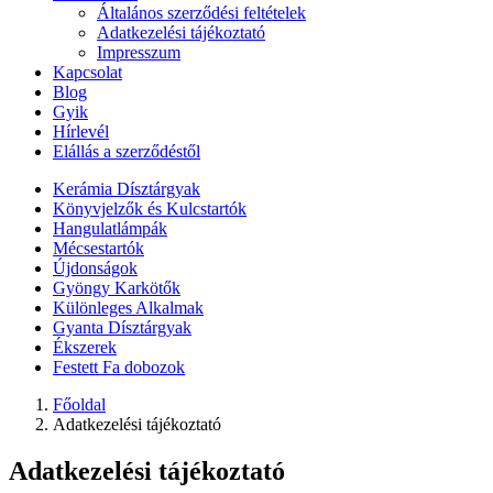
Általános szerződési feltételek
Adatkezelési tájékoztató
Impresszum
Kapcsolat
Blog
Gyik
Hírlevél
Elállás a szerződéstől
Kerámia Dísztárgyak
Könyvjelzők és Kulcstartók
Hangulatlámpák
Mécsestartók
Újdonságok
Gyöngy Karkötők
Különleges Alkalmak
Gyanta Dísztárgyak
Ékszerek
Festett Fa dobozok
Főoldal
Adatkezelési tájékoztató
Adatkezelési tájékoztató