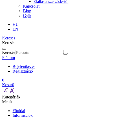
Elállás a szerződéstől
Kapcsolat
Blog
Gyik
HU
EN
Keresés
Keresés
Keresés
Fiókom
Bejelentkezés
Regisztráció
0
Kosár
0
Kategóriák
Menü
Főoldal
Információk