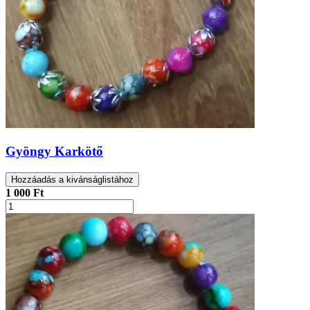
Gyöngy Karkötő
Hozzáadás a kivánságlistához
1 000 Ft