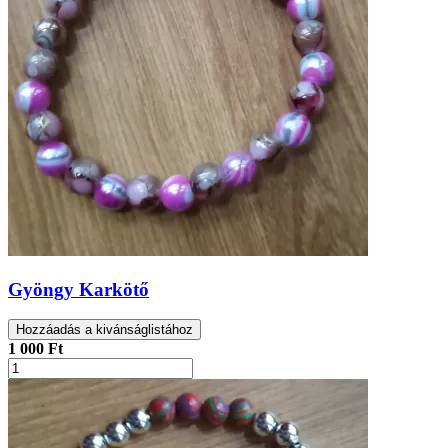
Gyöngy Karkötő
Hozzáadás a kivánságlistához
1 000 Ft