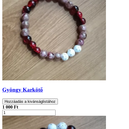
Gyöngy Karkötő
Hozzáadás a kivánságlistához
1 000 Ft