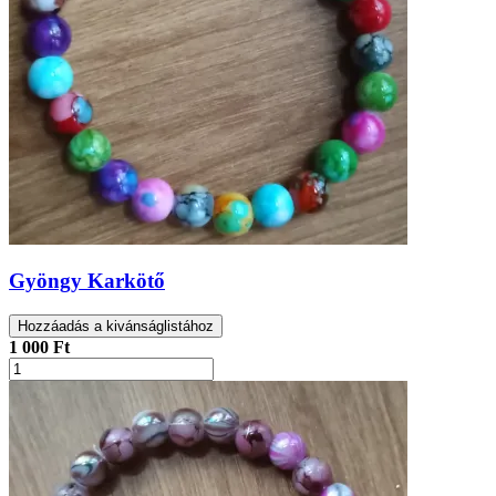
Gyöngy Karkötő
Hozzáadás a kivánságlistához
1 000 Ft