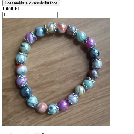
Hozzáadás a kivánságlistához
1 000 Ft