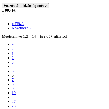
Hozzáadás a kivánságlistához
1 000 Ft
« Előző
Következő »
Megjelenítve
121
-
144
-ig a
657
találatból
«
‹
1
2
3
4
5
6
7
8
9
10
...
27
28