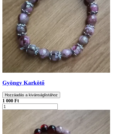
Gyöngy Karkötő
Hozzáadás a kivánságlistához
1 000 Ft