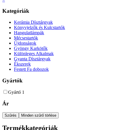
Kategóriák
Kerámia Dísztárgyak
Könyvjelzők és Kulcstartók
Hangulatlámpák
Mécsestartók
Újdonságok
Gyöngy Karkötők
Különleges Alkalmak
Gyanta Dísztárgyak
Ékszerek
Festett Fa dobozok
Gyártók
Gyártó 1
Ár
Szűrés
Minden szűrő törlése
Termékkategóriák