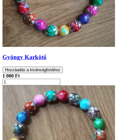
Gyöngy Karkötő
Hozzáadás a kivánságlistához
1 000 Ft