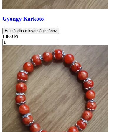
Gyöngy Karkötő
Hozzáadás a kivánságlistához
1 000 Ft