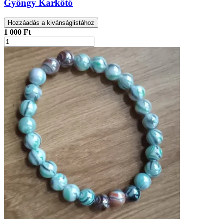
Gyöngy Karkötő
Hozzáadás a kivánságlistához
1 000 Ft