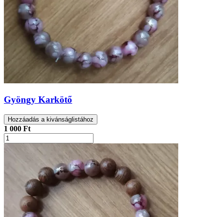
Gyöngy Karkötő
Hozzáadás a kivánságlistához
1 000 Ft