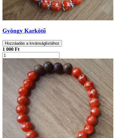
Gyöngy Karkötő
Hozzáadás a kivánságlistához
1 000 Ft