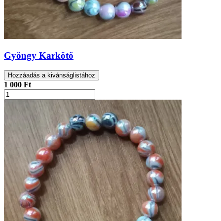
Gyöngy Karkötő
Hozzáadás a kivánságlistához
1 000 Ft