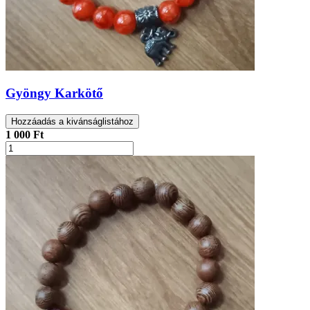
Gyöngy Karkötő
Hozzáadás a kivánságlistához
1 000 Ft