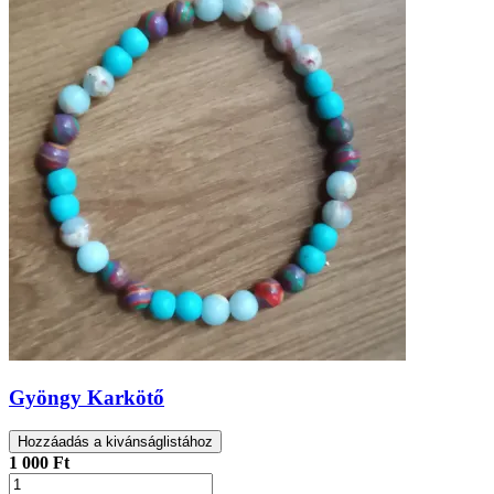
Gyöngy Karkötő
Hozzáadás a kivánságlistához
1 000 Ft