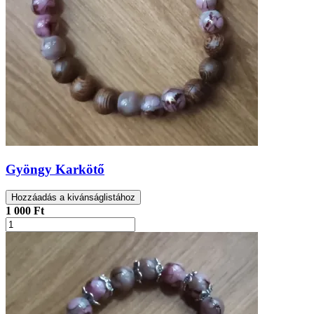
Gyöngy Karkötő
Hozzáadás a kivánságlistához
1 000 Ft