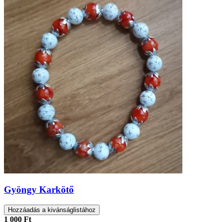
Gyöngy Karkötő
Hozzáadás a kivánságlistához
1 000 Ft