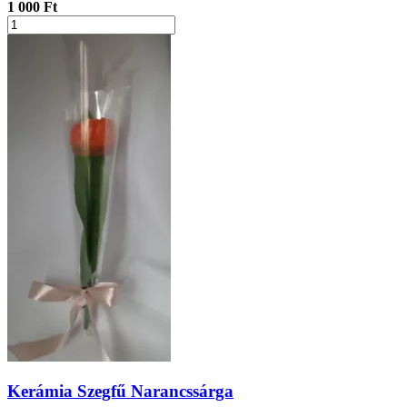
1 000 Ft
Kerámia Szegfű Narancssárga