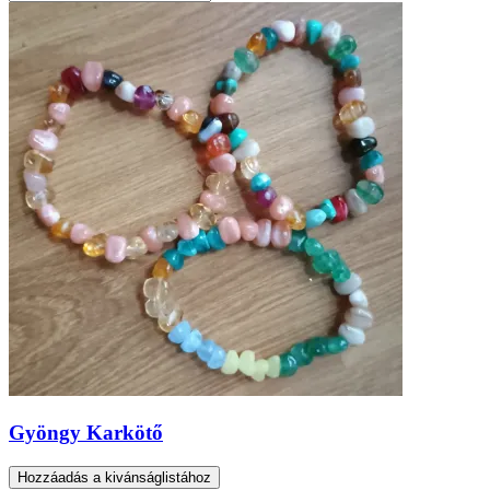
Gyöngy Karkötő
Hozzáadás a kivánságlistához