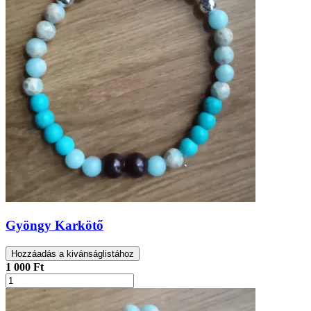
Gyöngy Karkötő
Hozzáadás a kivánságlistához
1 000 Ft