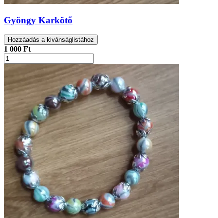
Gyöngy Karkötő
Hozzáadás a kivánságlistához
1 000 Ft