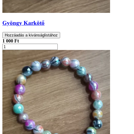
Gyöngy Karkötő
Hozzáadás a kivánságlistához
1 000 Ft