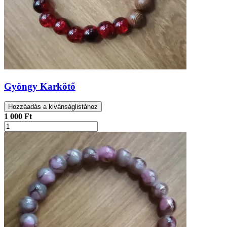
Gyöngy Karkötő
Hozzáadás a kivánságlistához
1 000 Ft