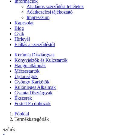
Információk
Általános szerződési feltételek
Adatkezelési tájékoztató
Impresszum
Kapcsolat
Blog
Gyik
Hírlevél
Elállás a szerződéstől
Kerámia Dísztárgyak
Könyvjelzők és Kulcstartók
Hangulatlámpák
Mécsestartók
Újdonságok
Gyöngy Karkötők
Különleges Alkalmak
Gyanta Dísztárgyak
Ékszerek
Festett Fa dobozok
Főoldal
Termékkategóriák
Szűrés
×