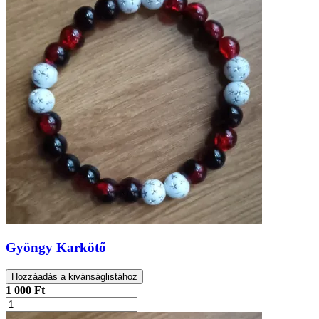
Gyöngy Karkötő
Hozzáadás a kivánságlistához
1 000 Ft