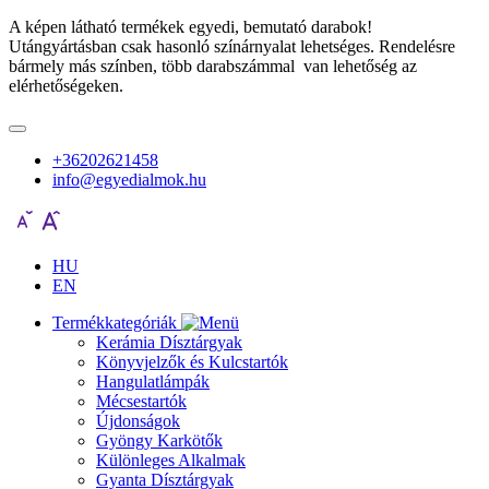
A képen látható termékek egyedi, bemutató darabok!
Utángyártásban csak hasonló színárnyalat lehetséges. Rendelésre
bármely más színben, több darabszámmal van lehetőség az
elérhetőségeken.
+36202621458
info@egyedialmok.hu
HU
EN
Termékkategóriák
Kerámia Dísztárgyak
Könyvjelzők és Kulcstartók
Hangulatlámpák
Mécsestartók
Újdonságok
Gyöngy Karkötők
Különleges Alkalmak
Gyanta Dísztárgyak