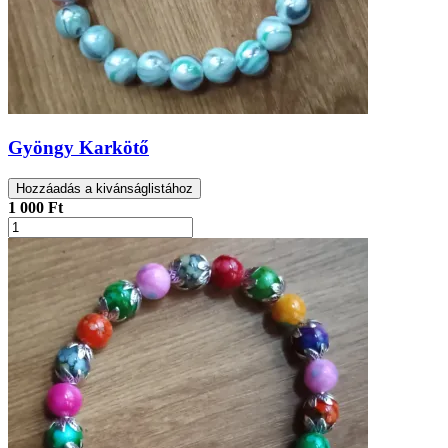
Gyöngy Karkötő
Hozzáadás a kivánságlistához
1 000 Ft