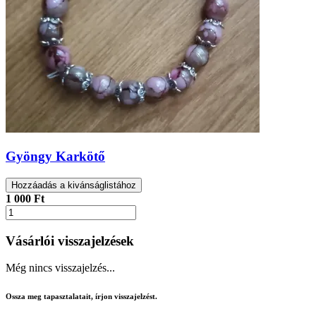
Gyöngy Karkötő
Hozzáadás a kivánságlistához
1 000 Ft
Vásárlói visszajelzések
Még nincs visszajelzés...
Ossza meg tapasztalatait, írjon visszajelzést.