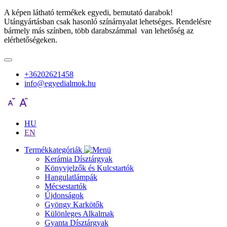
A képen látható termékek egyedi, bemutató darabok!
Utángyártásban csak hasonló színárnyalat lehetséges. Rendelésre
bármely más színben, több darabszámmal van lehetőség az
elérhetőségeken.
+36202621458
info@egyedialmok.hu
HU
EN
Termékkategóriák
Kerámia Dísztárgyak
Könyvjelzők és Kulcstartók
Hangulatlámpák
Mécsestartók
Újdonságok
Gyöngy Karkötők
Különleges Alkalmak
Gyanta Dísztárgyak