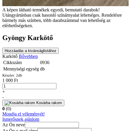
A képen látható termékek egyedi, bemutató darabok!
Utángyártásban csak hasonló színárnyalat lehetséges. Rendelésre
bármely más színben, több darabszámmal van lehetőség az
elérhetőségeken.
Gyöngy Karkötő
Hozzáadás a kivánságlistához
Karkötő
Bővebben
Cikkszám
0936
Mennyiségi egység
db
Készlet:
2
db
1 000 Ft
+
-
Kosárba rakom
0
(0)
Mondja el véleményét!
Ismerősnek ajánlom
Az Ön neve
Az Ön e-mail címe