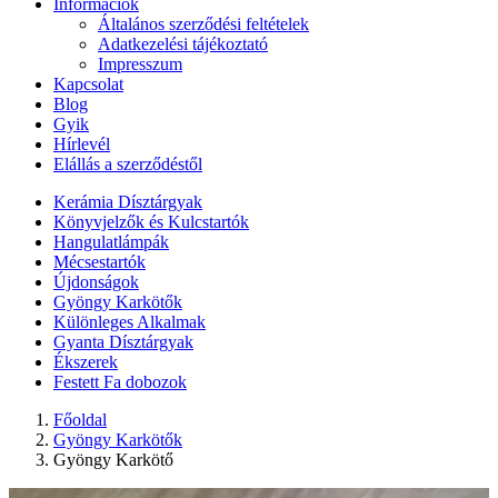
Információk
Általános szerződési feltételek
Adatkezelési tájékoztató
Impresszum
Kapcsolat
Blog
Gyik
Hírlevél
Elállás a szerződéstől
Kerámia Dísztárgyak
Könyvjelzők és Kulcstartók
Hangulatlámpák
Mécsestartók
Újdonságok
Gyöngy Karkötők
Különleges Alkalmak
Gyanta Dísztárgyak
Ékszerek
Festett Fa dobozok
Főoldal
Gyöngy Karkötők
Gyöngy Karkötő