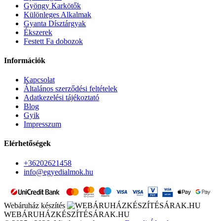
Gyöngy Karkötők
Különleges Alkalmak
Gyanta Dísztárgyak
Ékszerek
Festett Fa dobozok
Információk
Kapcsolat
Általános szerződési feltételek
Adatkezelési tájékoztató
Blog
Gyik
Impresszum
Elérhetőségek
+36202621458
info@egyedialmok.hu
Webáruház készítés
WEBÁRUHÁZKÉSZÍTÉSÁRAK.HU