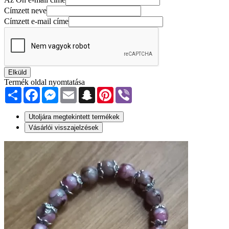
Címzett neve
Címzett e-mail címe
Elküld
Termék oldal nyomtatása
Share
Facebook
Messenger
Email
Snapchat
Pinterest
Viber
Utoljára megtekintett termékek
Vásárlói visszajelzések