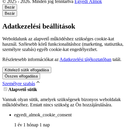
© 2025 - 2026. Minden jog fenntartva
Egyedi Álmok
Bezár
Bezár
Adatkezelési beállítások
Weboldalunk az alapvető működéshez szükséges cookie-kat
használ. Szélesebb körű funkcionalitáshoz (marketing, statisztika,
személyre szabás) egyéb cookie-kat engedélyezhet.
Részletesebb információkat az
Adatkezelési tájékoztatóban
talál.
Kötelező sütik elfogadása
Összes elfogadása
Személyre szabás
Alapvető sütik
Vannak olyan sütik, amelyek szükségesek bizonyos weboldalak
működéséhez. Emiatt nincs szükség az Ön hozzájárulására.
egyedi_almok_cookie_consent
1 év 1 hónap 1 nap