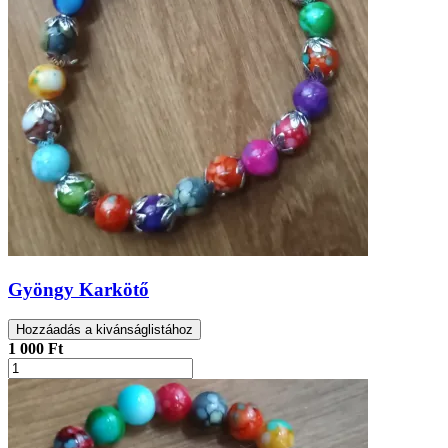
Gyöngy Karkötő
Hozzáadás a kivánságlistához
1 000 Ft