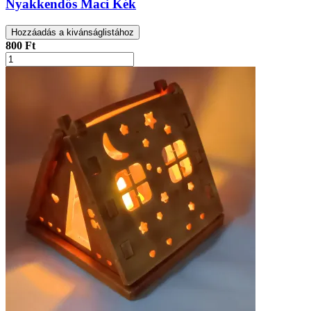
Nyakkendős Maci Kék
Hozzáadás a kivánságlistához
800 Ft