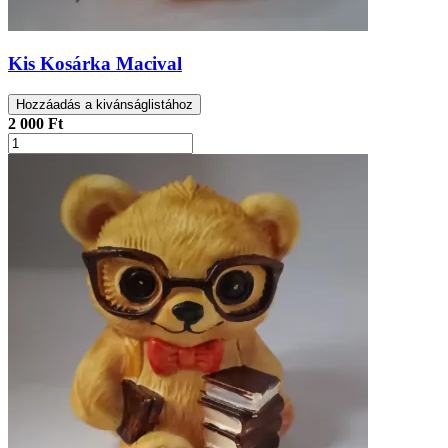
Kis Kosárka Macival
Hozzáadás a kivánságlistához
2 000 Ft