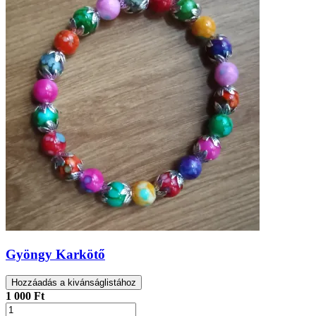
Gyöngy Karkötő
Hozzáadás a kivánságlistához
1 000 Ft