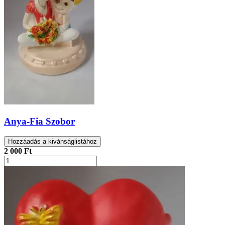
Anya-Fia Szobor
Hozzáadás a kivánságlistához
2 000 Ft