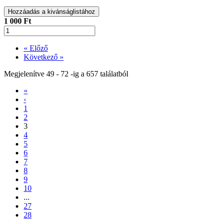
Hozzáadás a kivánságlistához
1 000 Ft
« Előző
Következő »
Megjelenítve
49
-
72
-ig a
657
találatból
«
‹
1
2
3
4
5
6
7
8
9
10
...
27
28