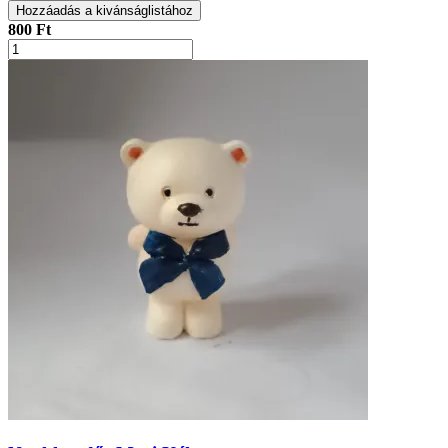
Hozzáadás a kivánságlistához
800 Ft