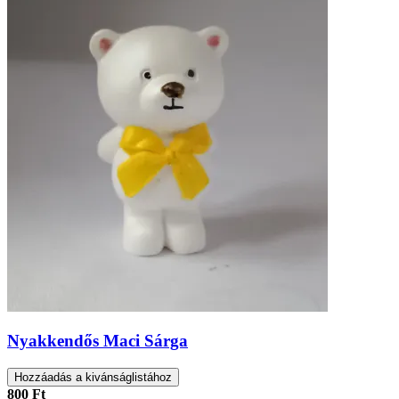
Nyakkendős Maci Sárga
Hozzáadás a kivánságlistához
800 Ft