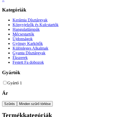
Kategóriák
Kerámia Dísztárgyak
Könyvjelzők és Kulcstartók
Hangulatlámpák
Mécsestartók
Újdonságok
Gyöngy Karkötők
Különleges Alkalmak
Gyanta Dísztárgyak
Ékszerek
Festett Fa dobozok
Gyártók
Gyártó 1
Ár
Szűrés
Minden szűrő törlése
Termékkategóriák