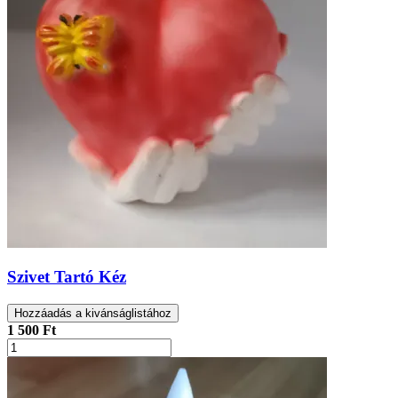
Szivet Tartó Kéz
Hozzáadás a kivánságlistához
1 500 Ft