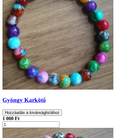
Gyöngy Karkötő
Hozzáadás a kivánságlistához
1 000 Ft