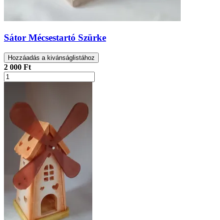
Sátor Mécsestartó Szürke
Hozzáadás a kivánságlistához
2 000 Ft