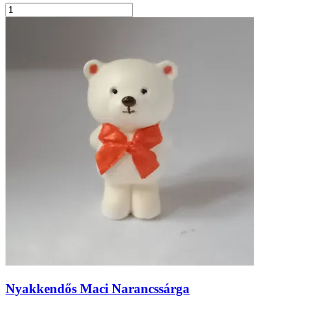
Nyakkendős Maci Narancssárga