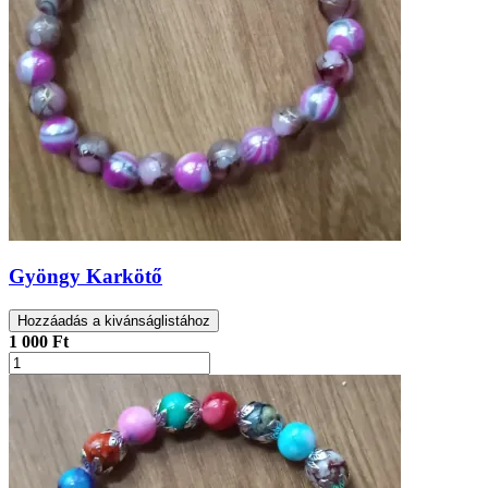
Gyöngy Karkötő
Hozzáadás a kivánságlistához
1 000 Ft