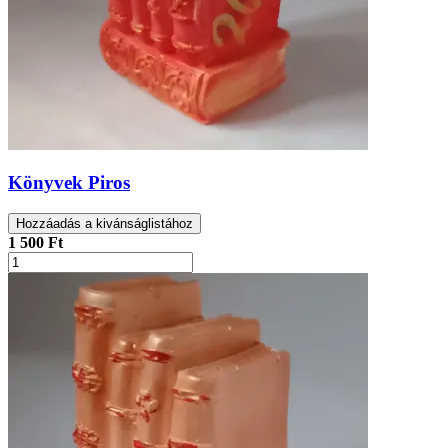
Könyvek Piros
Hozzáadás a kivánságlistához
1 500 Ft