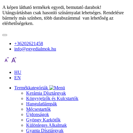
A képen látható termékek egyedi, bemutató darabok!
Utángyártásban csak hasonló színárnyalat lehetséges. Rendelésre
bármely más színben, több darabszámmal van lehetőség az
elérhetőségeken.
+36202621458
info@egyedialmok.hu
HU
EN
Termékkategóriák
Kerámia Dísztárgyak
Könyvjelzők és Kulcstartók
Hangulatlámpák
Mécsestartók
Újdonságok
Gyöngy Karkötők
Különleges Alkalmak
Gyanta Dísztárgyak