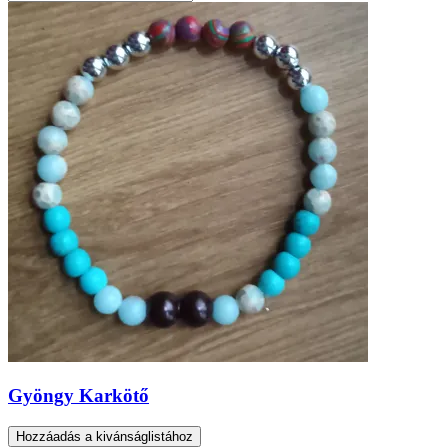
Gyöngy Karkötő
Hozzáadás a kivánságlistához