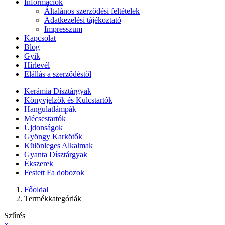
Információk
Általános szerződési feltételek
Adatkezelési tájékoztató
Impresszum
Kapcsolat
Blog
Gyik
Hírlevél
Elállás a szerződéstől
Kerámia Dísztárgyak
Könyvjelzők és Kulcstartók
Hangulatlámpák
Mécsestartók
Újdonságok
Gyöngy Karkötők
Különleges Alkalmak
Gyanta Dísztárgyak
Ékszerek
Festett Fa dobozok
Főoldal
Termékkategóriák
Szűrés
×