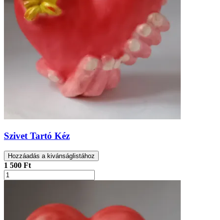
Szivet Tartó Kéz
Hozzáadás a kivánságlistához
1 500 Ft