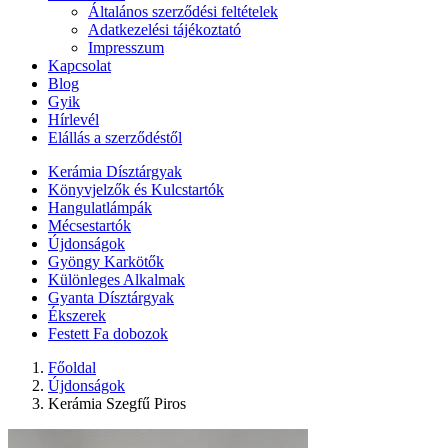
Általános szerződési feltételek
Adatkezelési tájékoztató
Impresszum
Kapcsolat
Blog
Gyik
Hírlevél
Elállás a szerződéstől
Kerámia Dísztárgyak
Könyvjelzők és Kulcstartók
Hangulatlámpák
Mécsestartók
Újdonságok
Gyöngy Karkötők
Különleges Alkalmak
Gyanta Dísztárgyak
Ékszerek
Festett Fa dobozok
Főoldal
Újdonságok
Kerámia Szegfű Piros