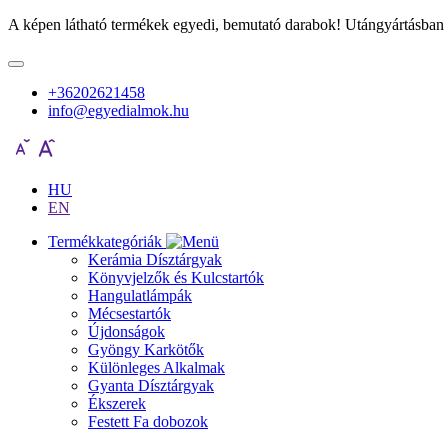
A képen látható termékek egyedi, bemutató darabok! Utángyártásban 
+36202621458
info@egyedialmok.hu
HU
EN
Termékkategóriák
Kerámia Dísztárgyak
Könyvjelzők és Kulcstartók
Hangulatlámpák
Mécsestartók
Újdonságok
Gyöngy Karkötők
Különleges Alkalmak
Gyanta Dísztárgyak
Ékszerek
Festett Fa dobozok