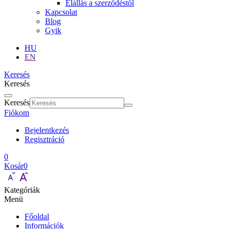
Elállás a szerződéstől
Kapcsolat
Blog
Gyik
HU
EN
Keresés
Keresés
Keresés
Fiókom
Bejelentkezés
Regisztráció
0
Kosár
0
Kategóriák
Menü
Főoldal
Információk