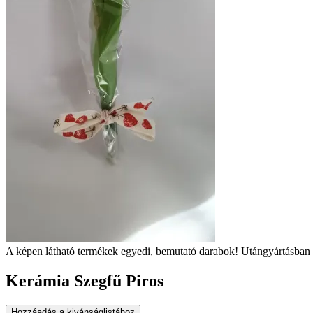
A képen látható termékek egyedi, bemutató darabok! Utángyártásban 
Kerámia Szegfű Piros
Hozzáadás a kivánságlistához