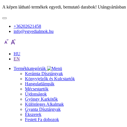
A képen látható termékek egyedi, bemutató darabok! Utángyártásban 
+36202621458
info@egyedialmok.hu
HU
EN
Termékkategóriák
Kerámia Dísztárgyak
Könyvjelzők és Kulcstartók
Hangulatlámpák
Mécsestartók
Újdonságok
Gyöngy Karkötők
Különleges Alkalmak
Gyanta Dísztárgyak
Ékszerek
Festett Fa dobozok