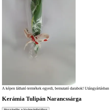
A képen látható termékek egyedi, bemutató darabok! Utángyártásban 
Kerámia Tulipán Narancssárga
Hozzáadás a kivánságlistához