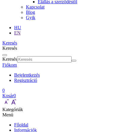
Elállás a szerződéstől
Kapcsolat
Blog
Gyik
HU
EN
Keresés
Keresés
Keresés
Fiókom
Bejelentkezés
Regisztráció
0
Kosár
0
Kategóriák
Menü
Főoldal
Információk