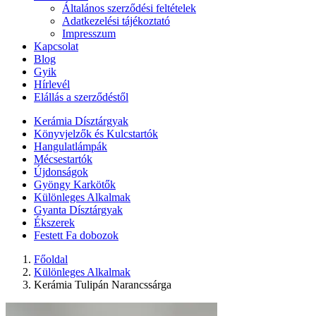
Általános szerződési feltételek
Adatkezelési tájékoztató
Impresszum
Kapcsolat
Blog
Gyik
Hírlevél
Elállás a szerződéstől
Kerámia Dísztárgyak
Könyvjelzők és Kulcstartók
Hangulatlámpák
Mécsestartók
Újdonságok
Gyöngy Karkötők
Különleges Alkalmak
Gyanta Dísztárgyak
Ékszerek
Festett Fa dobozok
Főoldal
Különleges Alkalmak
Kerámia Tulipán Narancssárga