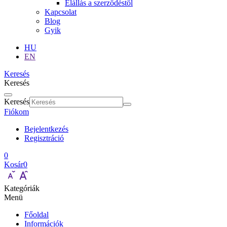
Elállás a szerződéstől
Kapcsolat
Blog
Gyik
HU
EN
Keresés
Keresés
Keresés
Fiókom
Bejelentkezés
Regisztráció
0
Kosár
0
Kategóriák
Menü
Főoldal
Információk