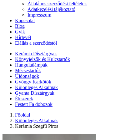
Általános szerződési feltételek
Adatkezelési tájékoztató
Impresszum
Kapcsolat
Blog
Gyik
Hírlevél
Elállás a szerződéstől
Kerámia Dísztárgyak
Könyvjelzők és Kulcstartók
Hangulatlámpák
Mécsestartók
Újdonságok
Gyöngy Karkötők
Különleges Alkalmak
Gyanta Dísztárgyak
Ékszerek
Festett Fa dobozok
Főoldal
Különleges Alkalmak
Kerámia Szegfű Piros