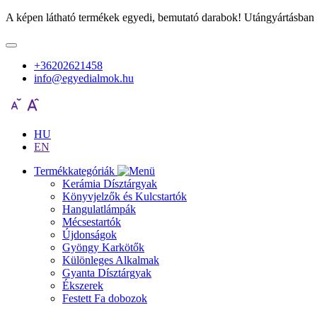
A képen látható termékek egyedi, bemutató darabok! Utángyártásban 
+36202621458
info@egyedialmok.hu
HU
EN
Termékkategóriák
Kerámia Dísztárgyak
Könyvjelzők és Kulcstartók
Hangulatlámpák
Mécsestartók
Újdonságok
Gyöngy Karkötők
Különleges Alkalmak
Gyanta Dísztárgyak
Ékszerek
Festett Fa dobozok