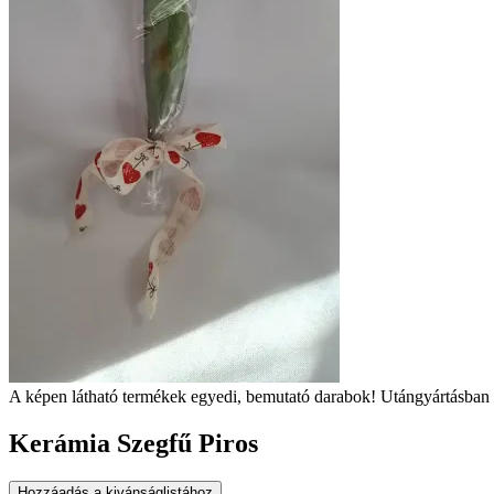
A képen látható termékek egyedi, bemutató darabok! Utángyártásban 
Kerámia Szegfű Piros
Hozzáadás a kivánságlistához